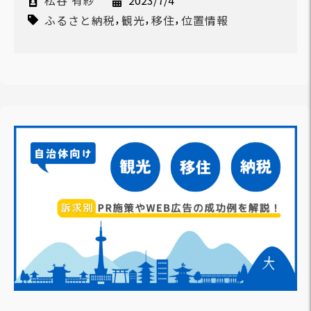
松谷 有紗
2023/7/4
,
,
,
ふるさと納税
観光
移住
位置情報