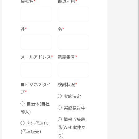
会社名
*
都道府県
*
姓
*
名
*
メールアドレス
*
電話番号
*
■ビジネスタイ
検討状況
*
プ
*
実施決定
自治体(自社
実施検討中
導入)
情報収集段
広告代理店
階(Web案件あ
(代理販売)
り)