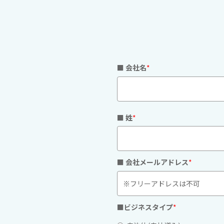
■ 会社名
*
■ 姓
*
■ 会社メールアドレス
*
■ビジネスタイプ
*