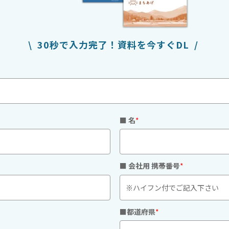
\ 30秒で入力完了！資料を今すぐDL /
■ 名
*
■ 会社用 携帯番号
*
■都道府県
*