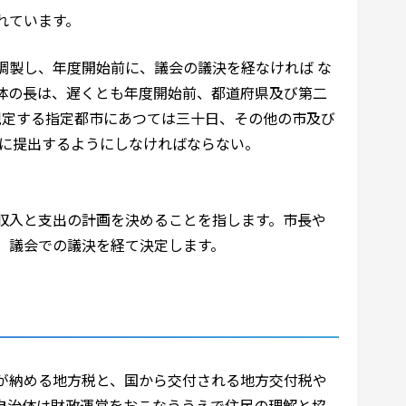
れています。
調製し、年度開始前に、議会の議決を経なければ な
体の長は、遅くとも年度開始前、都道府県及び第二
規定する指定都市にあつては三十日、その他の市及び
会に提出するようにしなければならない。
収入と支出の計画を決めることを指します。市長や
、議会での議決を経て決定します。
が納める地方税と、国から交付される地方交付税や
自治体は財政運営をおこなううえで住民の理解と協