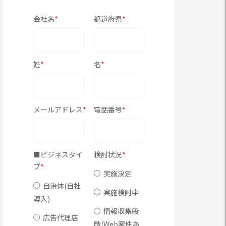
会社名
*
都道府県
*
姓
*
名
*
メールアドレス
*
電話番号
*
■ビジネスタイ
検討状況
*
プ
*
実施決定
自治体(自社
実施検討中
導入)
情報収集段
広告代理店
階(Web案件あ