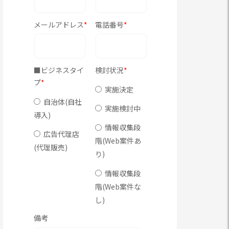
メールアドレス
*
電話番号
*
■ビジネスタイ
検討状況
*
プ
*
実施決定
自治体(自社
実施検討中
導入)
情報収集段
広告代理店
階(Web案件あ
(代理販売)
り)
情報収集段
階(Web案件な
し)
備考